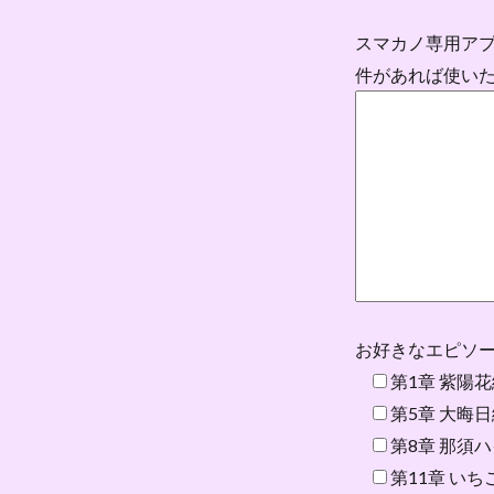
スマカノ専用ア
件があれば使い
お好きなエピソー
第1章 紫陽
第5章 大晦日編
第8章 那須
第11章 い