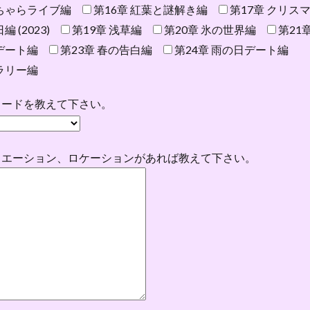
んちゃらライブ編
第16章 紅葉と謎解き編
第17章 クリスマス
 (2023)
第19章 浅草編
第20章 氷の世界編
第21
学デート編
第23章 春の告白編
第24章 雨の日デート編
ャラリー編
ソードを教えて下さい。
ュエーション、ロケーションがあれば教えて下さい。