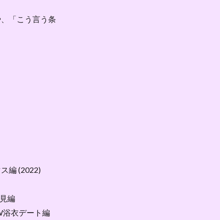
や、「こう言う条
編 (2022)
花見編
 W浴衣デート編