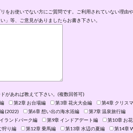
プリをお使いでない方にご質問です。ご利用されていない理由
たい」等、ご意見がありましたらお書き下さい。
ドがあれば教えて下さい。(複数回答可)
花編
第2章 お台場編
第3章 花火大会編
第4章 クリスマス
 (2022)
第6章 想い出の海水浴編
第7章 温泉旅行編
ハイランドパーク編
第9章 インドアデート編
第10章 お
ちご狩り編
第12章 乗馬編
第13章 水辺の夏編
第14章