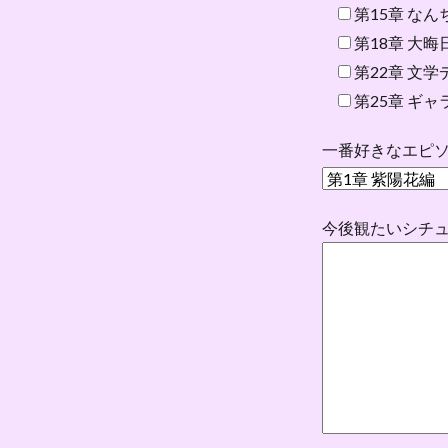
第15章 な
第18章 大晦日編
第22章 文
第25章 ギ
一番好きなエピ
今後観たいシチ