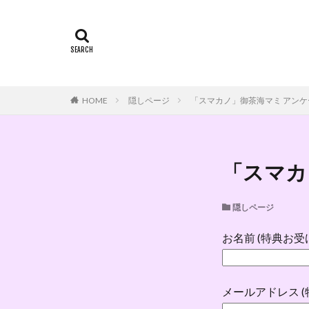
HOME
隠しページ
「スマカノ」御茶海マミ アンケー
「スマカ
隠しページ
お名前 (特典お
メールアドレス 